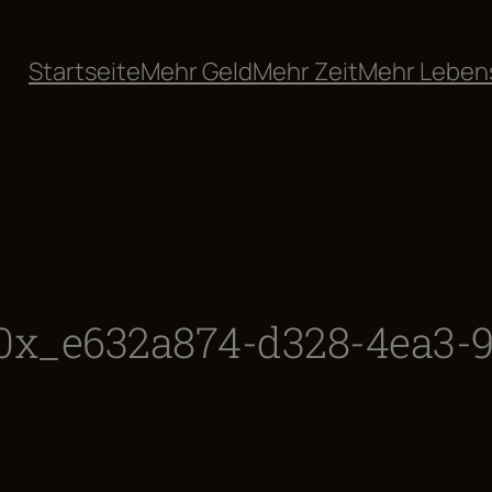
Startseite
Mehr Geld
Mehr Zeit
Mehr Leben
x_e632a874-d328-4ea3-9