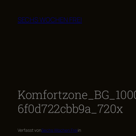
Zum
Inhalt
SECHS WOCHEN FREI
springen
Komfortzone_BG_1000
6f0d722cbb9a_720x
Verfasst von
Sechs Wochen Frei
in