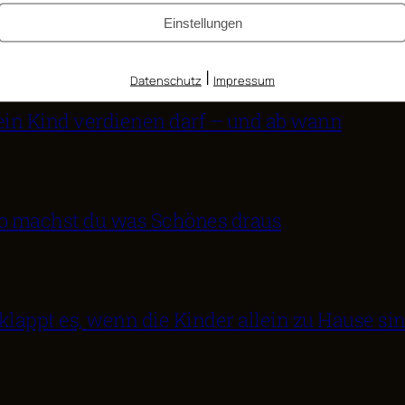
Einstellungen
|
Datenschutz
Impressum
ein Kind verdienen darf – und ab wann
 So machst du was Schönes draus
klappt es, wenn die Kinder allein zu Hause si