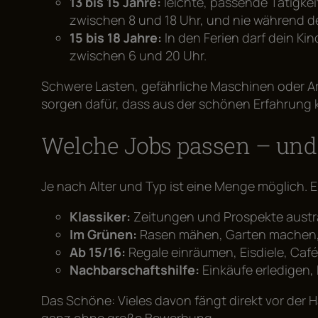
13 bis 15 Jahre:
leichte, passende Tätigkei
zwischen 8 und 18 Uhr, und nie während der
15 bis 18 Jahre:
In den Ferien darf dein K
zwischen 6 und 20 Uhr.
Schwere Lasten, gefährliche Maschinen oder Arb
sorgen dafür, dass aus der schönen Erfahrung k
Welche Jobs passen – und
Je nach Alter und Typ ist eine Menge möglich. 
Klassiker:
Zeitungen und Prospekte austr
Im Grünen:
Rasen mähen, Garten machen, b
Ab 15/16:
Regale einräumen, Eisdiele, Café,
Nachbarschaftshilfe:
Einkäufe erledigen,
Das Schöne: Vieles davon fängt direkt vor der H