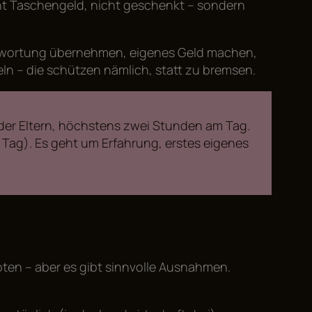
icht Taschengeld, nicht geschenkt – sondern
erantwortung übernehmen, eigenes Geld machen,
geln – die schützen nämlich, statt zu bremsen.
is der Eltern, höchstens zwei Stunden am Tag.
m Tag). Es geht um Erfahrung, erstes eigenes
boten – aber es gibt sinnvolle Ausnahmen.