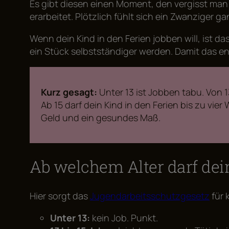
Es gibt diesen einen Moment, den vergisst man 
erarbeitet. Plötzlich fühlt sich ein Zwanziger g
Wenn dein Kind in den Ferien jobben will, ist d
ein Stück selbstständiger werden. Damit das ent
Kurz gesagt:
Unter 13 ist Jobben tabu. Von 1
Ab 15 darf dein Kind in den Ferien bis zu vi
Geld und ein gesundes Maß.
Ab welchem Alter darf dei
Hier sorgt das
Jugendarbeitsschutzgesetz
für 
Unter 13:
kein Job. Punkt.