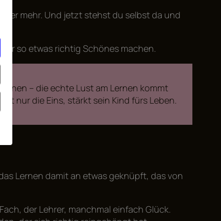
immer mehr. Und jetzt stehst du selbst da und
 oder so etwas richtig Schönes machen.
spornen – die echte Lust am Lernen kommt
cht nur die Eins, stärkt sein Kind fürs Leben.
st das Lernen damit an etwas geknüpft, das von
s Fach, der Lehrer, manchmal einfach Glück.