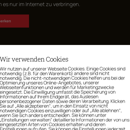
 es nur im Internet zu verbringen.
erken
Wir verwenden Cookies
Wir nutzen auf unserer Webseite Cookies. Einige Cookies sind
notwendig (z.B. für den Warenkorb) andere sind nicht
notwendig. Die nicht-notwendigen Cookies helfen uns bei der
Optimierung unseres Online-Angebotes, unserer
Webseitenfunktionen und werden für Marketingzwecke
eingesetzt. Die Einwilligung umfasst die Speicherung von
er nein? So machst du was Schö
Informationen auf Ihrem Endgerät, das Auslesen
personenbezogener Daten sowie deren Verarbeitung. Klicken
Sie auf „Alle akzeptieren“, um in den Einsatz von nicht
notwendigen Cookies einzuwilligen oder auf „Alle ablehnen“,
wenn Sie sich anders entscheiden. Sie können unter
 wandert aus dem Ranzen – und schon kommt die Frage, 
„Einstellungen verwalten“ detaillierte Informationen der von uns
eingesetzten Arten von Cookies erhalten und deren
Einstellungen aufrufen. Sie können die Einstellungen jederzeit