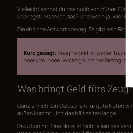
Vielleicht kennst du das noch von früher. Fünf 
überlegst: Mach ich das? Und wenn ja, wie viel 
Die ehrliche Antwort vorweg: Es gibt kein Rich
Kurz gesagt:
Zeugnisgeld ist weder Teufelsz
aber von innen. Wichtiger als der Betrag ist, 
Was bringt Geld fürs Zeugn
Ganz ehrlich: Ein Geldschein für gute Noten wirk
außen kommt. Und das hält selten lange.
Dazu kommt: Eine Note ist nicht allein das Verd