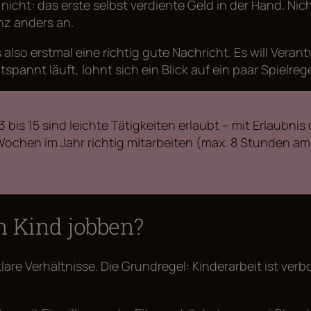
nicht: das erste selbst verdiente Geld in der Hand. N
anz anders an.
as also erstmal eine richtig gute Nachricht. Es will V
spannt läuft, lohnt sich ein Blick auf ein paar Spielre
3 bis 15 sind leichte Tätigkeiten erlaubt – mit Erlaubn
er Wochen im Jahr richtig mitarbeiten (max. 8 Stunden a
n Kind jobben?
klare Verhältnisse. Die Grundregel: Kinderarbeit ist ver