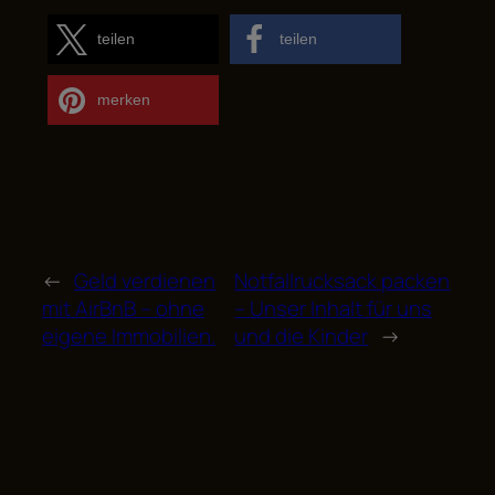
teilen
teilen
merken
←
Geld verdienen
Notfallrucksack packen
mit AirBnB – ohne
– Unser Inhalt für uns
eigene Immobilien.
und die Kinder
→