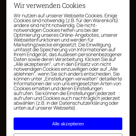
Wir verwenden Cookies
Wir nutzen auf unserer Webseite Cookies. Einige
Cookies sind notwendig (z.B. für den Warenkorb)
andere sind nicht notwendig. Die nicht-
notwendigen Cookies helfen uns bei der
Optimierung unseres Online-Angebotes, unserer
Webseitenfunktionen und werden für
Marketingzwecke eingesetzt. Die Einwilligung
umfasst die Speicherung von Informationen auf
Ihrem Endgerät, das Auslesen personenbezogener
Daten sowie deren Verarbeitung. Klicken Sie auf
„Alle akzeptieren“, um in den Einsatz von nicht
notwendigen Cookies einzuwilligen oder auf „Alle
ablehnen“, wenn Sie sich anders entscheiden. Sie
Was sonst noch passierte?
können unter „Einstellungen verwalten“ detaillierte
Informationen der von uns eingesetzten Arten von
Cookies erhalten und deren Einstellungen
Nun, meine Mastermind-Gruppen sind in die
aufrufen. Sie können die Einstellungen jederzeit
aufrufen und Cookies auch nachträglich jederzeit
neue Runde gestartet. Ich bin dankbar,
abwählen (z.B. in der Datenschutzerklärung oder
insgesamt 50 Selbstständige ein Jahr lang
unten auf unserer Webseite).
dabei begleiten zu dürfen, mit ihrem
Business zu wachsen. Dieser Launch
Alle akzeptieren
endete für mich mit einem 6-stelligem