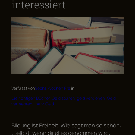
interessiert
Verfasst von
Sechs Wochen Frei
in
Die richtigen Bücher
, 
Geld sparen
, 
geld verdienen
, 
Geld
vermehren
, 
mehr Geld
Bildung ist Freiheit. Wie sagt man so schön:
„Selbst, wenn dir alles genommen wird;