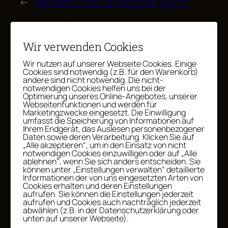
←
Podcasts hören mit Podcast-Addict
Wir verwenden Cookies
Wir nutzen auf unserer Webseite Cookies. Einige
Cookies sind notwendig (z.B. für den Warenkorb)
andere sind nicht notwendig. Die nicht-
WEITERE BEITRÄGE
notwendigen Cookies helfen uns bei der
Optimierung unseres Online-Angebotes, unserer
Webseitenfunktionen und werden für
Marketingzwecke eingesetzt. Die Einwilligung
28.
Schülerjobs und Ferienjobs:
umfasst die Speicherung von Informationen auf
Juli
Was dein Kind verdienen darf
Ihrem Endgerät, das Auslesen personenbezogener
Daten sowie deren Verarbeitung. Klicken Sie auf
– und ab wann
2026
„Alle akzeptieren“, um in den Einsatz von nicht
notwendigen Cookies einzuwilligen oder auf „Alle
ablehnen“, wenn Sie sich anders entscheiden. Sie
können unter „Einstellungen verwalten“ detaillierte
Informationen der von uns eingesetzten Arten von
Cookies erhalten und deren Einstellungen
13.
Geld fürs Zeugnis – ja oder
aufrufen. Sie können die Einstellungen jederzeit
Juli
nein? So machst du was
aufrufen und Cookies auch nachträglich jederzeit
abwählen (z.B. in der Datenschutzerklärung oder
Schönes draus
2026
unten auf unserer Webseite).