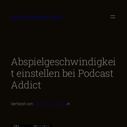
Zum
Inhalt
SECHS WOCHEN FREI
springen
Abspielgeschwindigkei
t einstellen bei Podcast
Addict
Verfasst von
Sechs Wochen Frei
in