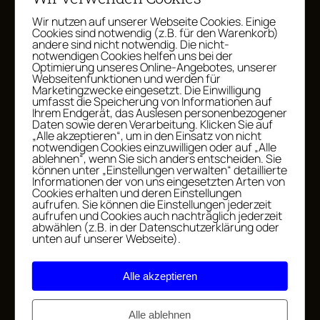
Wir nutzen auf unserer Webseite Cookies. Einige
28.
Schülerjobs und Ferienjobs:
Cookies sind notwendig (z.B. für den Warenkorb)
Juli
Was dein Kind verdienen darf
andere sind nicht notwendig. Die nicht-
notwendigen Cookies helfen uns bei der
– und ab wann
2026
Optimierung unseres Online-Angebotes, unserer
Webseitenfunktionen und werden für
Marketingzwecke eingesetzt. Die Einwilligung
umfasst die Speicherung von Informationen auf
Ihrem Endgerät, das Auslesen personenbezogener
Daten sowie deren Verarbeitung. Klicken Sie auf
13.
Geld fürs Zeugnis – ja oder
„Alle akzeptieren“, um in den Einsatz von nicht
Juli
nein? So machst du was
notwendigen Cookies einzuwilligen oder auf „Alle
ablehnen“, wenn Sie sich anders entscheiden. Sie
Schönes draus
2026
können unter „Einstellungen verwalten“ detaillierte
Informationen der von uns eingesetzten Arten von
Cookies erhalten und deren Einstellungen
aufrufen. Sie können die Einstellungen jederzeit
aufrufen und Cookies auch nachträglich jederzeit
abwählen (z.B. in der Datenschutzerklärung oder
Arbeiten in den Sommerferien:
7. Juli
unten auf unserer Webseite).
So klappt es, wenn die Kinder
2026
allein zu Hause sind
Alle akzeptieren
Alle ablehnen