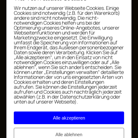
Wir nutzen auf unserer Webseite Cookies. Einige
E-Mail-Adresse
Cookies sind notwendig (z.B. für den Warenkorb)
andere sind nicht notwendig. Die nicht-
notwendigen Cookies helfen uns bei der
Optimierung unseres Online-Angebotes, unserer
Website
Webseitenfunktionen und werden für
Marketingzwecke eingesetzt. Die Einwilligung
umfasst die Speicherung von Informationen auf
Ihrem Endgerät, das Auslesen personenbezogener
Daten sowie deren Verarbeitung. Klicken Sie auf
Name, E-Mail-Adresse und Website in
„Alle akzeptieren“, um in den Einsatz von nicht
diesem Browser für meinen nächsten
notwendigen Cookies einzuwilligen oder auf „Alle
ablehnen“, wenn Sie sich anders entscheiden. Sie
Kommentar speichern.
können unter „Einstellungen verwalten“ detaillierte
Informationen der von uns eingesetzten Arten von
Cookies erhalten und deren Einstellungen
aufrufen. Sie können die Einstellungen jederzeit
aufrufen und Cookies auch nachträglich jederzeit
abwählen (z.B. in der Datenschutzerklärung oder
unten auf unserer Webseite).
Alle akzeptieren
WEITERE BEITRÄGE
Alle ablehnen