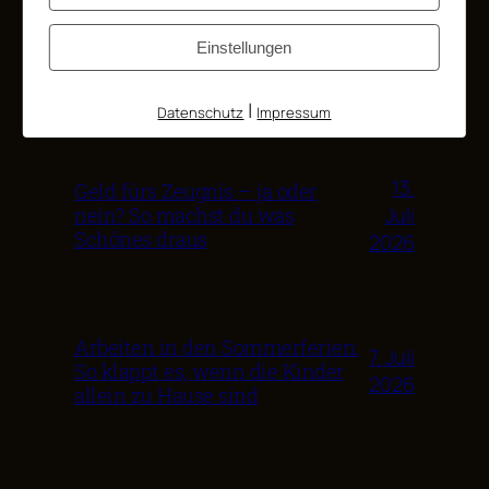
28.
Schülerjobs und Ferienjobs:
Einstellungen
Juli
Was dein Kind verdienen darf
– und ab wann
2026
|
Datenschutz
Impressum
13.
Geld fürs Zeugnis – ja oder
Juli
nein? So machst du was
Schönes draus
2026
Arbeiten in den Sommerferien:
7. Juli
So klappt es, wenn die Kinder
2026
allein zu Hause sind