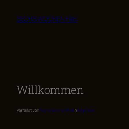
Zum
Inhalt
SECHS WOCHEN FREI
springen
Willkommen
Verfasst von
Sechs Wochen Frei
in
Allgemein