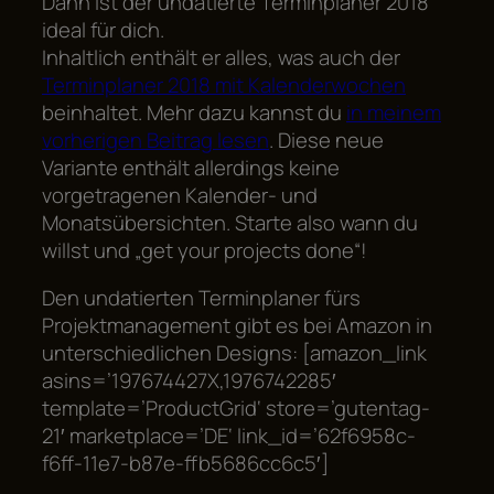
Dann ist der undatierte Terminplaner 2018
ideal für dich.
Inhaltlich enthält er alles, was auch der
Terminplaner 2018 mit Kalenderwochen
beinhaltet. Mehr dazu kannst du
in meinem
vorherigen Beitrag lesen
. Diese neue
Variante enthält allerdings keine
vorgetragenen Kalender- und
Monatsübersichten. Starte also wann du
willst und „get your projects done“!
Den undatierten Terminplaner fürs
Projektmanagement gibt es bei Amazon in
unterschiedlichen Designs: [amazon_link
asins=’197674427X,1976742285′
template=’ProductGrid‘ store=’gutentag-
21′ marketplace=’DE‘ link_id=’62f6958c-
f6ff-11e7-b87e-ffb5686cc6c5′]