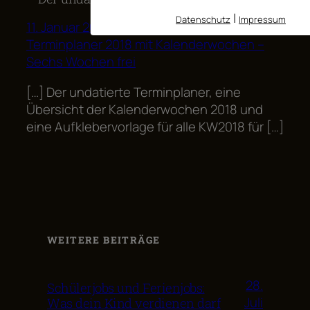
|
Datenschutz
Impressum
11. Januar 2018
Terminplaner 2018 mit Kalenderwochen –
Sechs Wochen frei
[…] Der undatierte Terminplaner, eine
Übersicht der Kalenderwochen 2018 und
eine Aufklebervorlage für alle KW2018 für […]
WEITERE BEITRÄGE
28.
Schülerjobs und Ferienjobs:
Juli
Was dein Kind verdienen darf