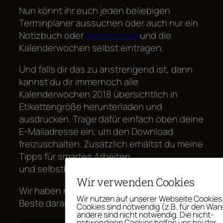
Nun könnt ihr euch jeden beliebigen
Terminplaner aussuchen oder auch nur ein
Notizbuch oder
Bulletjournal
und die
Kalenderwochen selbst eintragen.
Und falls dir das zu anstrengend ist, dann
kannst du dir immernoch alle
Kalenderwochen 2018 übersichtlich in
Etikettengröße herunterladen und
ausdrucken. Trage dafür einfach oben deine
E-Mailadresse ein, um den Download
freizuschalten. Zusätzlich erhältst du meine
Tipps für smartes Arbeiten
und selbstbestimmte Leben.
Wir verwenden Cookies
Wir haben nur ein Leben – Lasst uns das
Wir nutzen auf unserer Webseite Cookies.
Beste daraus machen!
Cookies sind notwendig (z.B. für den War
andere sind nicht notwendig. Die nicht-
notwendigen Cookies helfen uns bei der