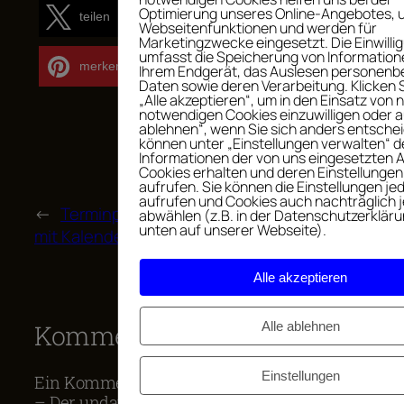
Optimierung unseres Online-Angebotes, 
teilen
teilen
Webseitenfunktionen und werden für
Marketingzwecke eingesetzt. Die Einwilli
umfasst die Speicherung von Information
merken
Ihrem Endgerät, das Auslesen personen
Daten sowie deren Verarbeitung. Klicken 
„Alle akzeptieren“, um in den Einsatz von n
notwendigen Cookies einzuwilligen oder au
ablehnen“, wenn Sie sich anders entschei
können unter „Einstellungen verwalten“ de
Informationen der von uns eingesetzten 
Cookies erhalten und deren Einstellungen
aufrufen. Sie können die Einstellungen jed
aufrufen und Cookies auch nachträglich j
←
Terminplaner 2018
Podcasts hören mit
abwählen (z.B. in der Datenschutzerklär
unten auf unserer Webseite).
mit Kalenderwochen
Podcast-Addict
→
Alle akzeptieren
Alle ablehnen
Kommentare
Einstellungen
Ein Kommentar zu „Get your projects done
– Der undatierte Terminplaner“